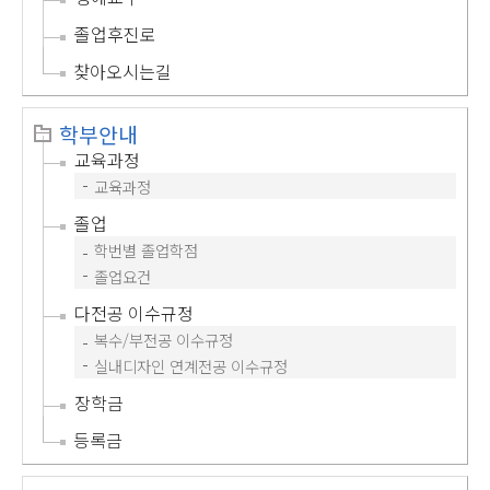
졸업후진로
찾아오시는길
학부안내
교육과정
교육과정
졸업
학번별 졸업학점
졸업요건
다전공 이수규정
복수/부전공 이수규정
실내디자인 연계전공 이수규정
장학금
등록금