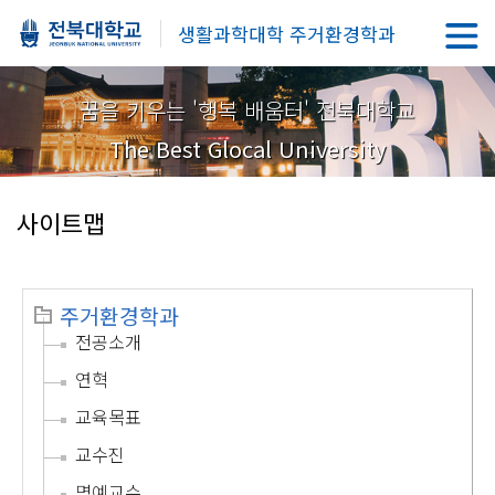
생활과학대학 주거환경학과
꿈을 키우는 '행복 배움터' 전북대학교
The Best Glocal University
사이트맵
주거환경학과
전공소개
연혁
교육목표
교수진
명예교수