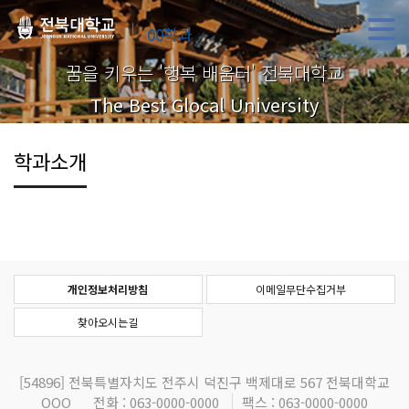
00학과
꿈을 키우는 '행복 배움터' 전북대학교
The Best Glocal University
학과소개
개인정보처리방침
이메일무단수집거부
찾아오시는길
[54896]
전북특별자치도 전주시 덕진구 백제대로 567 전북대학교
OOO
전화 : 063-0000-0000
팩스 : 063-0000-0000