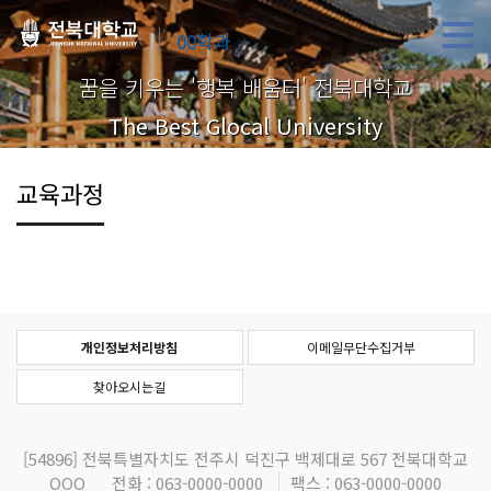
00학과
꿈을 키우는 '행복 배움터' 전북대학교
The Best Glocal University
교육과정
개인정보처리방침
이메일무단수집거부
찾아오시는길
[54896]
전북특별자치도 전주시 덕진구 백제대로 567 전북대학교
OOO
전화 : 063-0000-0000
팩스 : 063-0000-0000