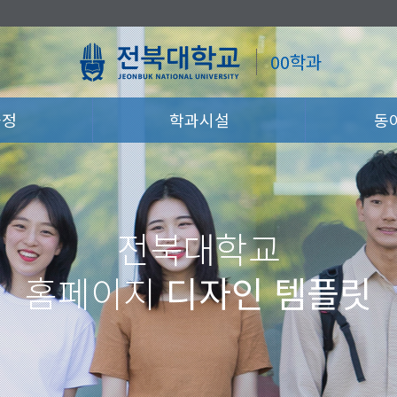
00학과
과정
학과시설
동
전북대학교
홈페이지
디자인 템플릿