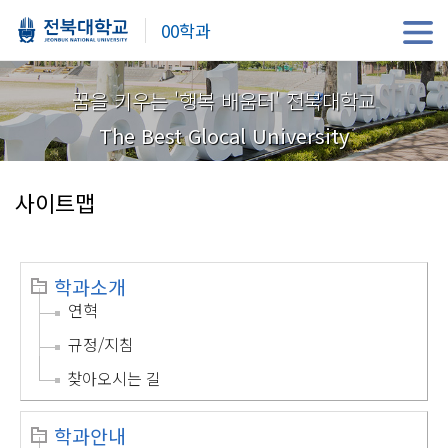
00학과
꿈을 키우는 '행복 배움터' 전북대학교
The Best Glocal University
사이트맵
학과소개
연혁
규정/지침
찾아오시는 길
학과안내